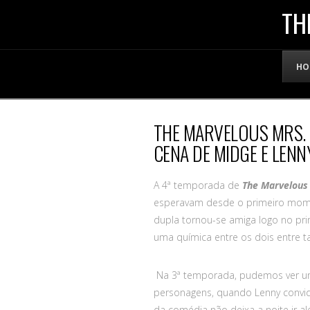
THE
TH
OFFICIAL
HO
WEBSITE
THE MARVELOUS MRS. M
OF
CENA DE MIDGE E LENN
LENNY
A 4ª temporada de
The Marvelous 
esperavam desde o primeiro mome
dupla tornou-se amiga logo no pri
BRUCE
uma química entre os dois entre t
Na 3ª temporada, pudemos ver u
personagens, quando Lenny convida
da comédia não deixa a noite ir a