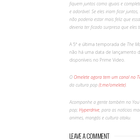
fiquem juntos como iguais e comple
e adorável. Se eles iriam ficar juntos
não poderia estar mais feliz que ess
deveria ter ficado surpresa que eles t
A 5ª e última temporada de
The Ma
não há uma data de lançamento de
disponíveis no Prime Video.
O
Omelete agora tem um canal no T
da cultura pop
(t.me/omelete)
.
Acompanhe a gente também no You
pop;
Hyperdrive
, para as notícias ma
animes, mangás e cultura otaku.
LEAVE A COMMENT