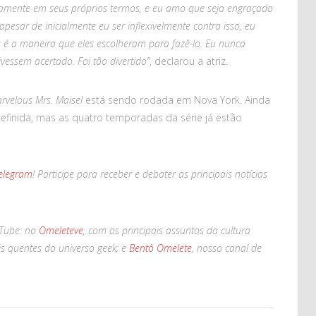
tamente em seus próprios termos, e eu amo que seja engraçado
, apesar de inicialmente eu ser inflexivelmente contra isso, eu
a é a maneira que eles escolheram para fazê-lo. Eu nunca
ivessem acertado. Foi tão divertido”
, declarou a atriz.
rvelous Mrs. Maisel
está sendo rodada em Nova York. Ainda
finida, mas as quatro temporadas da série já estão
elegram
! Participe para receber e debater as principais notícias
Tube: no
Omeleteve
, com os principais assuntos da cultura
is quentes do universo geek; e
Bentô Omelete
, nosso canal de