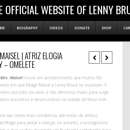
E OFFICIAL WEBSITE OF LENNY BR
ME
BIOGRAPHY
VIDEOS
DONATE
SHOP
CA
AISEL | ATRIZ ELOGIA
Y – OMELETE
Mrs. Maisel
trouxe um acontecimento que muitos fãs
nto em que Midge Maisel e Lenny Bruce se cruzaram. A
meiro episódio da série, e não demorou muito para surgir
antos encontros e desencontros na cidade de Nova York.
ma das cenas mais românticas até então de ambos
 Midge para jantar e dançar, no entanto, a protagonista
lém, o que acabou trazendo um frustrante sentimento para