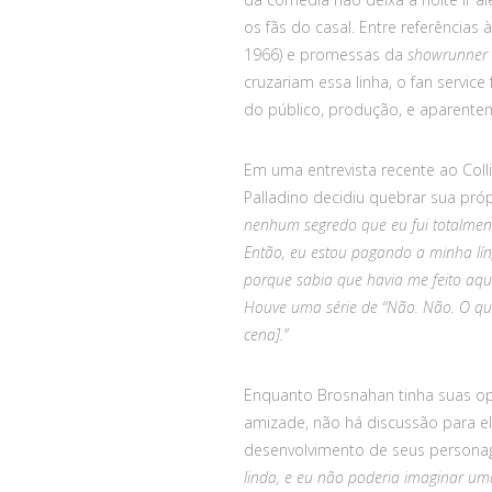
os fãs do casal. Entre referências
1966) e promessas da
showrunner
cruzariam essa linha, o fan servic
do público, produção, e aparent
Em uma entrevista recente ao Col
Palladino decidiu quebrar sua pró
nenhum segredo que eu fui totalmente
Então, eu estou pagando a minha lí
porque sabia que havia me feito a
Houve uma série de “Não. Não. O quê
cena].”
Enquanto Brosnahan tinha suas op
amizade, não há discussão para e
desenvolvimento de seus persona
linda, e eu não poderia imaginar um