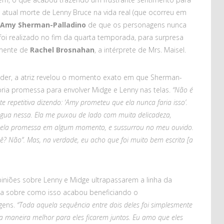
 à atual morte de Lenny Bruce na vida real (que ocorreu em
Amy Sherman-Palladino
de que os personagens nunca
e foi realizado no fim da quarta temporada, para surpresa
emente de
Rachel Brosnahan
, a intérprete de Mrs. Maisel.
lider, a atriz revelou o momento exato em que Sherman-
pria promessa para envolver Midge e Lenny nas telas.
“Não é
 repetitiva dizendo: ‘Amy prometeu que ela nunca faria isso’.
ngua nessa. Ela me puxou de lado com muita delicadeza,
quela promessa em algum momento, e sussurrou no meu ouvido.
? Não”. Mas, na verdade, eu acho que foi muito bem escrita [a
iniões sobre Lenny e Midge ultrapassarem a linha da
la sobre como isso acabou beneficiando o
gens.
“Toda aquela sequência entre dois deles foi simplesmente
a maneira melhor para eles ficarem juntos. Eu amo que eles