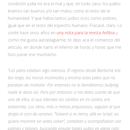
condición judía no era el mal y que, en todo caso, los judíos
éramos tan buenos y/o tan malos como el resto de la
humanidad. Y que había tantos judíos ricos como pobres,
igual que en el resto del espectro humano. Fracasé, claro. Lo
conté hace unos años en
una nota para la revista Anfibia
y
como me gusta autoplagiarme, te dejo acá el comienzo del
artículo, en donde narro el infierno de horas y horas que me
hizo pasar ese muchacho.
“Los pibes estaban algo intensos. El regreso desde Bariloche era
tan largo, los micros incómodos y encima estos pibes que no
paraban de molestar. Por entonces no lo llamábamos bullying,
nadie le decía así. Pero por entonces sí me daba cuenta de que
uno de ellos, el que lideraba los cantitos en mi contra, era
antisemita. Los otros, más o menos prejuiciosos, seguían al que
dirigía el coro de varones. “Volveré a mi tierra, allá en Israel, no
quiero morirme sin antes volver”, cantaban y acompañaban con
palmas y talones, buscando emular bailes judíos en plena ruta: