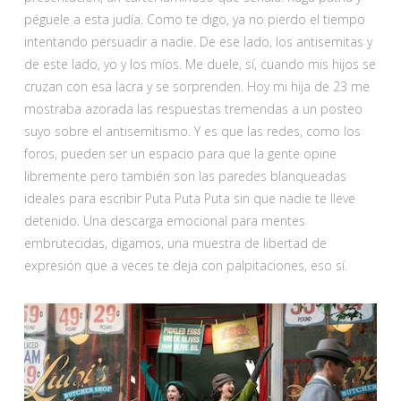
péguele a esta judía. Como te digo, ya no pierdo el tiempo
intentando persuadir a nadie. De ese lado, los antisemitas y
de este lado, yo y los míos. Me duele, sí, cuando mis hijos se
cruzan con esa lacra y se sorprenden. Hoy mi hija de 23 me
mostraba azorada las respuestas tremendas a un posteo
suyo sobre el antisemitismo. Y es que las redes, como los
foros, pueden ser un espacio para que la gente opine
libremente pero también son las paredes blanqueadas
ideales para escribir Puta Puta Puta sin que nadie te lleve
detenido. Una descarga emocional para mentes
embrutecidas, digamos, una muestra de libertad de
expresión que a veces te deja con palpitaciones, eso sí.