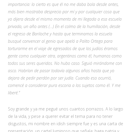
importancia: lo cierto es que él no me daba bola desde antes,
más bien mostraba desprecio por mí y por cualquier cosa que
yo dijera desde el mismo momento de mi llegada a esa escuela
privada, un año antes (…) En el colmo de la humillación, desde
el regreso de Bariloche y hasta que terminamos la escuela
busqué convencer al genio que apeló a Palito Ortega para
torturarme en el viaje de egresados de que los judíos éramos
gente como cualquier otra, argentinos como él, humanos como
todos sus seres queridos. No hubo caso. Siguió mirándome con
asco. Habrían de pasar todavía algunos años hasta que yo
dejara de pedir perdón por ser judía. Cuando eso ocurrió,
comencé a considerar pura escoria a los sujetos como él. Y me
liberé.”
Soy grande y ya me pegué unos cuantos porrazos. A lo largo
de la vida, y pese a querer evitar el tema para no tener
disgustos, mi nombre en idish siempre fue y es una carta de
presentación, un cartel luminoso que señala: haga patria y