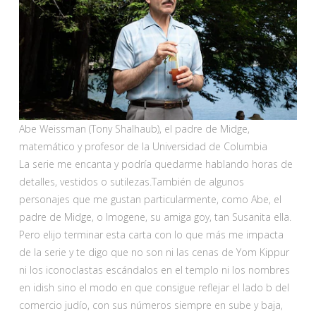
Abe Weissman (Tony Shalhaub), el padre de Midge,
matemático y profesor de la Universidad de Columbia
La serie me encanta y podría quedarme hablando horas de
detalles, vestidos o sutilezas.También de algunos
personajes que me gustan particularmente, como Abe, el
padre de Midge, o Imogene, su amiga goy, tan Susanita ella.
Pero elijo terminar esta carta con lo que más me impacta
de la serie y te digo que no son ni las cenas de Yom Kippur
ni los iconoclastas escándalos en el templo ni los nombres
en idish sino el modo en que consigue reflejar el lado b del
comercio judío, con sus números siempre en sube y baja,