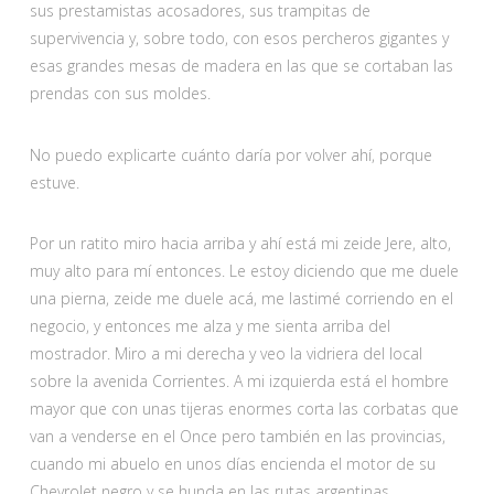
sus prestamistas acosadores, sus trampitas de
supervivencia y, sobre todo, con esos percheros gigantes y
esas grandes mesas de madera en las que se cortaban las
prendas con sus moldes.
No puedo explicarte cuánto daría por volver ahí, porque
estuve.
Por un ratito miro hacia arriba y ahí está mi zeide Jere, alto,
muy alto para mí entonces. Le estoy diciendo que me duele
una pierna, zeide me duele acá, me lastimé corriendo en el
negocio, y entonces me alza y me sienta arriba del
mostrador. Miro a mi derecha y veo la vidriera del local
sobre la avenida Corrientes. A mi izquierda está el hombre
mayor que con unas tijeras enormes corta las corbatas que
van a venderse en el Once pero también en las provincias,
cuando mi abuelo en unos días encienda el motor de su
Chevrolet negro y se hunda en las rutas argentinas