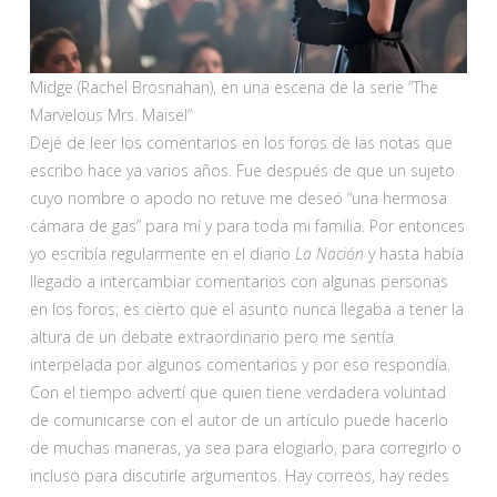
Midge (Rachel Brosnahan), en una escena de la serie “The
Marvelous Mrs. Maisel”
Dejé de leer los comentarios en los foros de las notas que
escribo hace ya varios años. Fue después de que un sujeto
cuyo nombre o apodo no retuve me deseó “una hermosa
cámara de gas” para mí y para toda mi familia. Por entonces
yo escribía regularmente en el diario
La Nación
y hasta había
llegado a intercambiar comentarios con algunas personas
en los foros; es cierto que el asunto nunca llegaba a tener la
altura de un debate extraordinario pero me sentía
interpelada por algunos comentarios y por eso respondía.
Con el tiempo advertí que quien tiene verdadera voluntad
de comunicarse con el autor de un artículo puede hacerlo
de muchas maneras, ya sea para elogiarlo, para corregirlo o
incluso para discutirle argumentos. Hay correos, hay redes