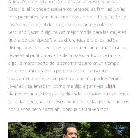
Nueva York de entonces (como la de los resorts de los
Catskills, allí donde pasaban los veranos las familias judías
más pudientes, también conocidos como el Borscht Belt o
los Alpes judíos), el despliegue de encanto y color del
vestuario (¿existió alguna vez mejor moda para las mujeres
que la de esa época?) o las diferencias entre los judíos
distinguidos e intelectuales y los comerciantes más rústicos,
llevadas al punto más alto de la parodia. Por si le faltara
algo, la mayor parte de la serie transcurre en un tiempo
anterior a mi existencia pero no tanto. Transcurre
exactamente en ese tiempo en el que mis padres “eran
jóvenes y se amaban”, como me dijo alguna vez
Julian
Barnes
en una entrevista, explicando la fijación que solemos
tener las personas con esos períodos de la historia que nos
son ajenos pero hasta ahí, porque de ahí venimos.