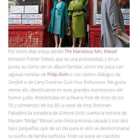
Por estos días estoy viendo
The Marvelous Mrs. Maisel
(Amazon Primer Video), que es una preciosidad, y en un
punto es como ver un álbum familiar, como me pasa con
algunas novelas de
Philip Roth
o con ciertos diálogos de
Seinfeld
o de Larry David en
Curb Your Enthusiasm.
Me gusta
verme ahí, identificarme en esas grandes expresiones del
humor judío. Ambientada en la Nueva York de fines de los
50 y comienzos de los 60, la serie de Amy Sherman-
Palladino (la creadora de
Gilmore Girls)
cuenta la historia de
Myriam “Midge” Meisel, una chica preciosa casada y con dos
hijos pequeños que de un día para el otro ve desmoronarse
su sueño de familia perfecta. Todo se pone en cuestión: