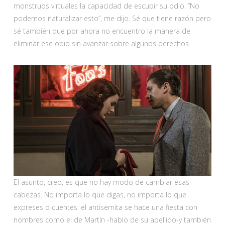
monstruos virtuales la capacidad de escupir su odio. “No
podemos naturalizar esto”, me dijo. Sé que tiene razón pero
sé también que por ahora no encuentro la manera de
eliminar ese odio sin avanzar sobre algunos derechos.
El asunto, creo, es que no hay modo de cambiar esas
cabezas. No importa lo que digas, no importa lo que
expreses o cuentes: el antisemita se hace una fiesta con
nombres como el de Martín -hablo de su apellido-y también