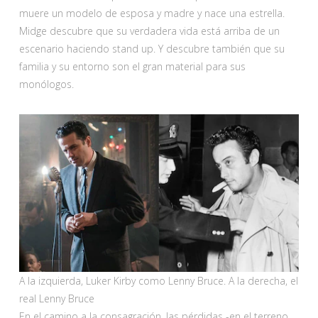
muere un modelo de esposa y madre y nace una estrella.
Midge descubre que su verdadera vida está arriba de un
escenario haciendo stand up. Y descubre también que su
familia y su entorno son el gran material para sus
monólogos.
A la izquierda, Luker Kirby como Lenny Bruce. A la derecha, el
real Lenny Bruce
En el camino a la consagración, las pérdidas -en el terreno